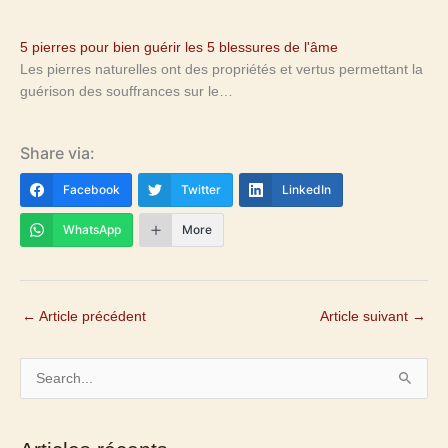
5 pierres pour bien guérir les 5 blessures de l'âme
Les pierres naturelles ont des propriétés et vertus permettant la
guérison des souffrances sur le…
Share via:
Facebook
Twitter
LinkedIn
WhatsApp
More
←
Article précédent
Article suivant
→
R
e
c