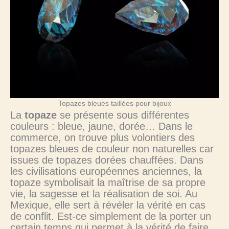
Topazes bleues taillées pour bijoux
La
topaze
se présente sous différentes
couleurs : bleue, jaune, dorée… Dans le
commerce, on trouve plus volontiers des
topazes bleues de couleur non naturelles car
issues de topazes dorées chauffées. Dans
les civilisations européennes anciennes, la
topaze symbolisait la maîtrise de sa propre
vie, la sagesse et la réalisation de soi. Au
Mexique, elle sert à révéler la vérité en cas
de conflit. Est-ce simplement de la porter un
certain temps qui permet à la vérité de faire