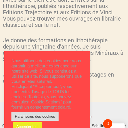
lithothérapie, publiés respectivement aux
Editions Trajectoire et aux Editions de Vinci.
Vous pouvez trouver mes ouvrages en librairie
classique et sur le net.
Je donne des formations en lithothérapie
depuis une vingtaine d’années. Je suis
conférencière au Salon Mondial des Minéraux à
Sainte-Marie-aux-Mines en Alsace.
Nous utilisons des cookies pour vous
garantir la meilleure expérience sur
notre site web. Si vous continuez à
Je donne également des cours et stages en
utiliser ce site, nous supposerons que
énergie.
vous en êtes satisfait.
En cliquant “Accepter tout”, vous
consentez l'usage de TOUS les
cookies. Toutefois, vous pouvez
consulter "Cookie Settings" pour
fournir un consentement éclairé.
Mentions Légales
Paramètres des cookies
Conditions générales de vente
0
Copyright © 2026 Formation lithothérapie | Astrid Schilling | Site créé
Accepter tout