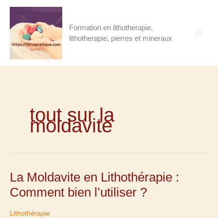
Aller
au
contenu
Formation en lithotherapie,
lithotherapie, pierres et mineraux
tout sur la
moldavite
La
La Moldavite en Lithothérapie :
Moldavite
en
Comment bien l’utiliser ?
Lithothérapie
:
Comment
bien
Lithothérapie
l’utiliser