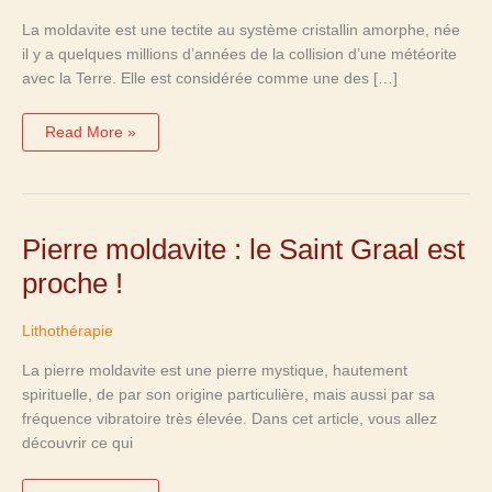
?
La moldavite est une tectite au système cristallin amorphe, née
il y a quelques millions d’années de la collision d’une météorite
avec la Terre. Elle est considérée comme une des […]
Read More »
Pierre
Pierre moldavite : le Saint Graal est
moldavite
:
proche !
le
Saint
Graal
est
Lithothérapie
proche
!
La pierre moldavite est une pierre mystique, hautement
spirituelle, de par son origine particulière, mais aussi par sa
fréquence vibratoire très élevée. Dans cet article, vous allez
découvrir ce qui