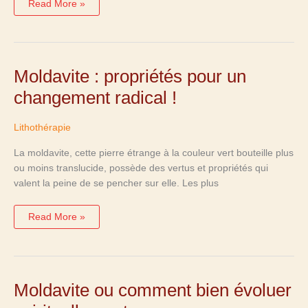
Read More »
Moldavite
Moldavite : propriétés pour un
:
propriétés
changement radical !
pour
un
changement
radical
Lithothérapie
!
La moldavite, cette pierre étrange à la couleur vert bouteille plus
ou moins translucide, possède des vertus et propriétés qui
valent la peine de se pencher sur elle. Les plus
Read More »
Moldavite
Moldavite ou comment bien évoluer
ou
comment