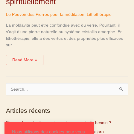
spirituellement
bien
évoluer
spirituellement
Le Pouvoir des Pierres pour la méditation
,
Lithothérapie
La moldavite peut être confondue avec du verre. Pourtant, il
s’agit d’une pierre naturelle au système cristallin amorphe. En
lithothérapie, elle a des vertus et des propriétés plus efficaces
sur
Read More »
R
e
c
Articles récents
h
Pierres de protection : votre maison en a-t-elle besoin ?
e
r
Tanzanite : pierre captivante et rare du Kilimandjaro
Nous utilisons des cookies pour vous