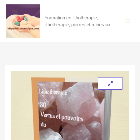
Aller
au
contenu
Formation en lithotherapie,
lithotherapie, pierres et mineraux