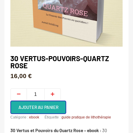
30 VERTUS-POUVOIRS-QUARTZ
ROSE
16,00
€
quantité
de
30
AJOUTER AU PANIER
Vertus-
Pouvoirs-
Catégorie :
ebook
Étiquette :
guide pratique de lithothérapie
quartz
30 Vertus et Pouvoirs du Quartz Rose – ebook :
30
rose