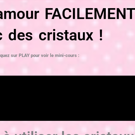
l'amour FACILEMEN
 des cristaux !
iquez sur PLAY pour voir le mini-cours :